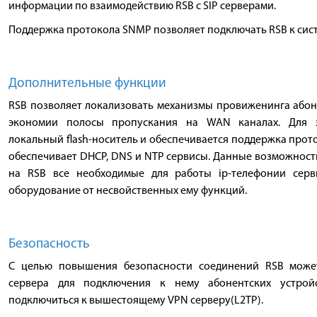
информации по взаимодействию RSB с SIP серверами.
Поддержка протокола SNMP позволяет подключать RSB к сис
Дополнительные функции
RSB позволяет локализовать механизмы провиженинга абоне
экономии полосы пропускания на WAN каналах. Для э
локальный flash-носитель и обеспечивается поддержка прото
обеспечивает DHCP, DNS и NTP сервисы. Данные возможност
на RSB все необходимые для работы ip-телефонии серв
оборудование от несвойственных ему функций.
Безопасность
С целью повышения безопасности соединений RSB може
сервера для подключения к нему абонентских устрой
подключиться к вышестоящему VPN серверу(L2TP).