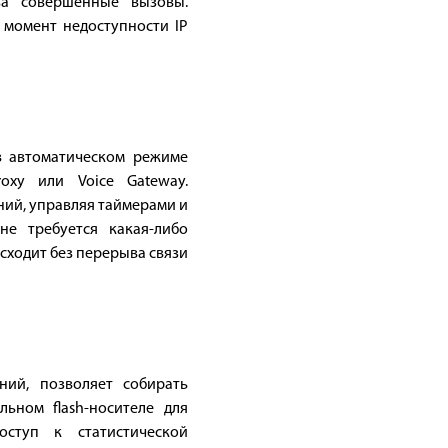
за совершённые вызовы.
 момент недоступности IP
в автоматическом режиме
oxy или Voice Gateway.
ний, управляя таймерами и
е требуется какая-либо
сходит без перерыва связи
ний, позволяет собирать
ьном flash-носителе для
оступ к статистической